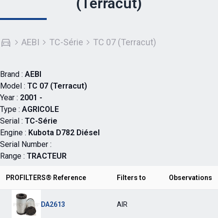
(Terracut)
AEBI
TC-Série
TC 07 (Terracut)
Brand :
AEBI
Model :
TC 07 (Terracut)
Year :
2001 -
Type :
AGRICOLE
Serial :
TC-Série
Engine :
Kubota D782 Diésel
Serial Number :
Range :
TRACTEUR
PROFILTERS® Reference
Filters to
Observations
DA2613
AIR