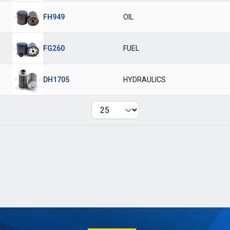
FH949
OIL
FG260
FUEL
DH1705
HYDRAULICS
Per page