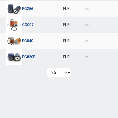
FG256
FUEL
ou
CG007
FUEL
ou
FG040
FUEL
ou
FG820B
FUEL
ou
Per page