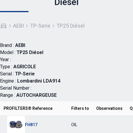
Diésel
AEBI
TP-Serie
TP25 Diésel
Brand :
AEBI
Model :
TP25 Diésel
Year :
Type :
AGRICOLE
Serial :
TP-Serie
Engine :
Lombardini LDA914
Serial Number :
Range :
AUTOCHARGEUSE
PROFILTERS® Reference
Filters to
Observations
Q
FH817
OIL