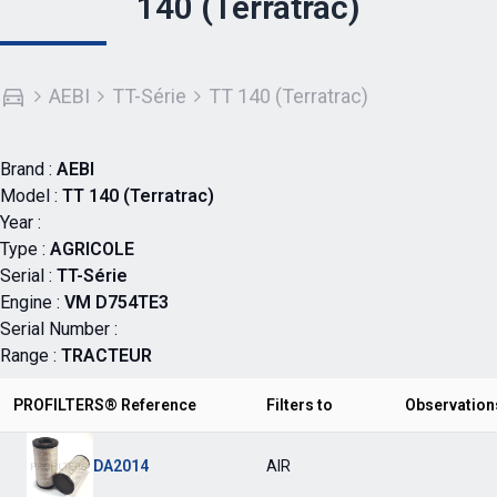
140 (Terratrac)
AEBI
TT-Série
TT 140 (Terratrac)
Brand :
AEBI
Model :
TT 140 (Terratrac)
Year :
Type :
AGRICOLE
Serial :
TT-Série
Engine :
VM D754TE3
Serial Number :
Range :
TRACTEUR
PROFILTERS® Reference
Filters to
Observation
DA2014
AIR