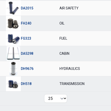
DA2015
AIR SAFETY
FH240
OIL
FG323
FUEL
DA5298
CABIN
DH9676
HYDRAULICS
DH518
TRANSMISSION
Per page