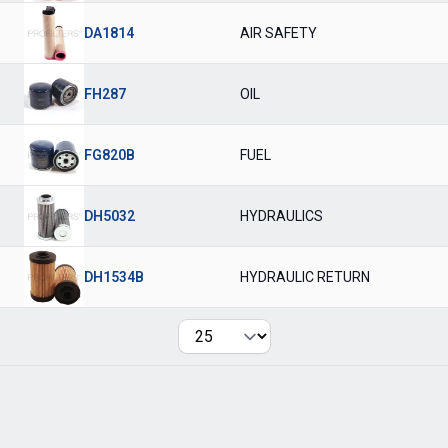
DA1814
AIR SAFETY
FH287
OIL
FG820B
FUEL
DH5032
HYDRAULICS
DH1534B
HYDRAULIC RETURN
Per page