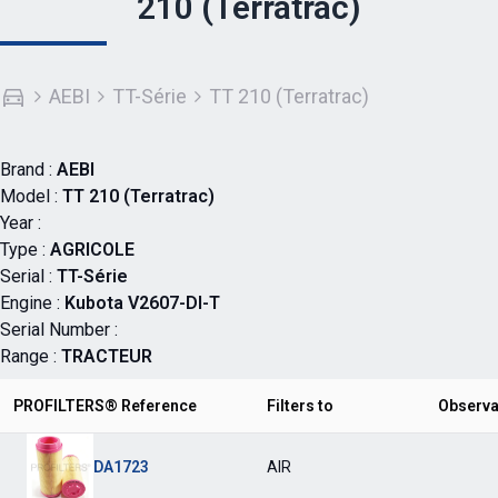
210 (Terratrac)
AEBI
TT-Série
TT 210 (Terratrac)
Brand :
AEBI
Model :
TT 210 (Terratrac)
Year :
Type :
AGRICOLE
Serial :
TT-Série
Engine :
Kubota V2607-DI-T
Serial Number :
Range :
TRACTEUR
PROFILTERS® Reference
Filters to
Observa
DA1723
AIR