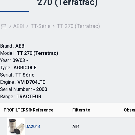
270 (Terratrac)
AEBI
TT-Série
TT 270 (Terratrac)
Brand :
AEBI
Model :
TT 270 (Terratrac)
Year :
09/03 -
Type :
AGRICOLE
Serial :
TT-Série
Engine :
VM D704LTE
Serial Number :
- 2000
Range :
TRACTEUR
PROFILTERS® Reference
Filters to
Obse
DA2014
AIR