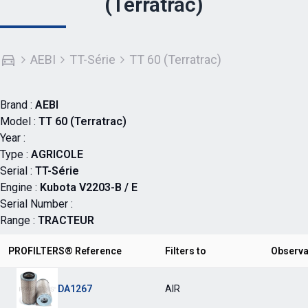
(Terratrac)
AEBI
TT-Série
TT 60 (Terratrac)
Brand :
AEBI
Model :
TT 60 (Terratrac)
Year :
Type :
AGRICOLE
Serial :
TT-Série
Engine :
Kubota V2203-B / E
Serial Number :
Range :
TRACTEUR
PROFILTERS® Reference
Filters to
Observa
DA1267
AIR