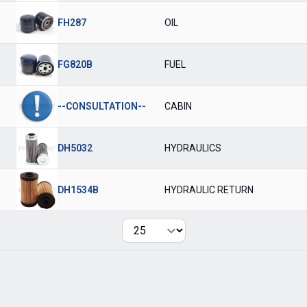
FH287
OIL
FG820B
FUEL
--CONSULTATION--
CABIN
DH5032
HYDRAULICS
DH1534B
HYDRAULIC RETURN
Per page