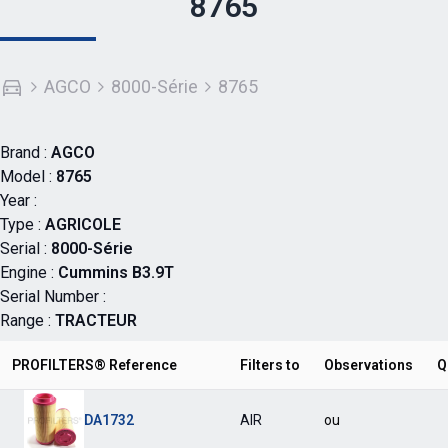
8765
AGCO
8000-Série
8765
Brand :
AGCO
Model :
8765
Year :
Type :
AGRICOLE
Serial :
8000-Série
Engine :
Cummins B3.9T
Serial Number :
Range :
TRACTEUR
PROFILTERS® Reference
Filters to
Observations
Q
DA1732
AIR
ou