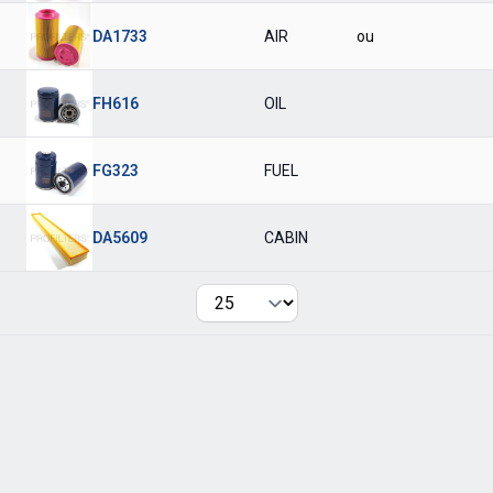
DA1733
AIR
ou
FH616
OIL
FG323
FUEL
DA5609
CABIN
Per page