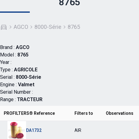
8765
AGCO
8000-Série
8765
Brand :
AGCO
Model :
8765
Year :
Type :
AGRICOLE
Serial :
8000-Série
Engine :
Valmet
Serial Number :
Range :
TRACTEUR
PROFILTERS® Reference
Filters to
Observations
DA1732
AIR