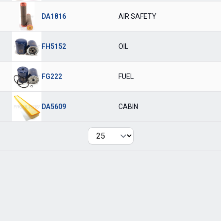
DA1816
AIR SAFETY
FH5152
OIL
FG222
FUEL
DA5609
CABIN
Per page