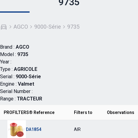
9735
AGCO
9000-Série
9735
Brand :
AGCO
Model :
9735
Year :
Type :
AGRICOLE
Serial :
9000-Série
Engine :
Valmet
Serial Number :
Range :
TRACTEUR
PROFILTERS® Reference
Filters to
Observations
DA1854
AIR