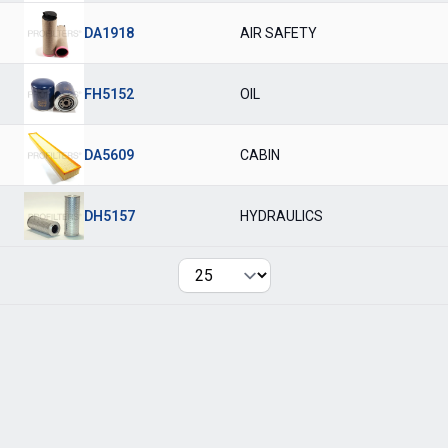
DA1918
AIR SAFETY
FH5152
OIL
DA5609
CABIN
DH5157
HYDRAULICS
Per page