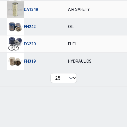
DA1348
AIR SAFETY
FH242
OIL
FG220
FUEL
FH319
HYDRAULICS
Per page