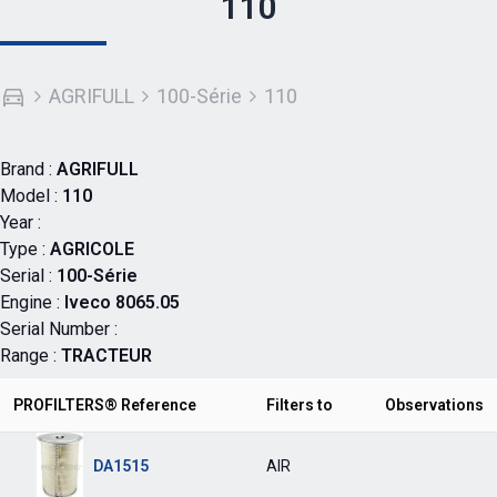
110
AGRIFULL
100-Série
110
Brand :
AGRIFULL
Model :
110
Year :
Type :
AGRICOLE
Serial :
100-Série
Engine :
Iveco 8065.05
Serial Number :
Range :
TRACTEUR
PROFILTERS® Reference
Filters to
Observations
DA1515
AIR