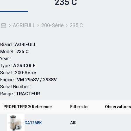
235 C
AGRIFULL
200-Série
235 C
Brand :
AGRIFULL
Model :
235 C
Year :
Type :
AGRICOLE
Serial :
200-Série
Engine :
VM 295SV / 298SV
Serial Number :
Range :
TRACTEUR
PROFILTERS® Reference
Filters to
Observations
DA1268K
AIR