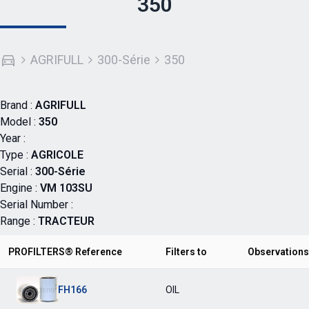
350
AGRIFULL
300-Série
350
Brand :
AGRIFULL
Model :
350
Year :
Type :
AGRICOLE
Serial :
300-Série
Engine :
VM 103SU
Serial Number :
Range :
TRACTEUR
PROFILTERS® Reference
Filters to
Observations
FH166
OIL