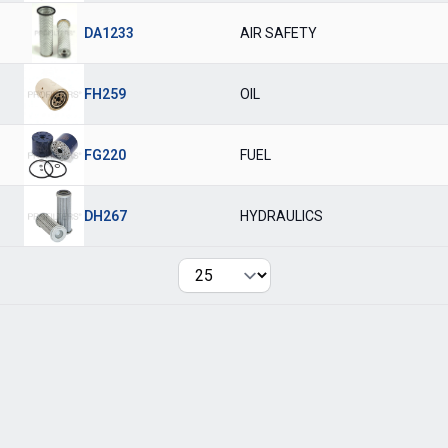
DA1233
AIR SAFETY
FH259
OIL
FG220
FUEL
DH267
HYDRAULICS
Per page