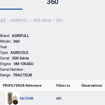
360
AGRIFULL
300-Série
360
Brand :
AGRIFULL
Model :
360
Year :
Type :
AGRICOLE
Serial :
300-Série
Engine :
VM 1054SU
Serial Number :
Range :
TRACTEUR
PROFILTERS® Reference
Filters to
Observations
DA1234K
AIR