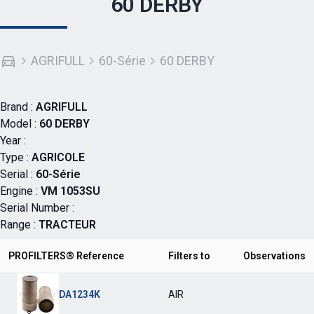
60 DERBY
AGRIFULL
60-Série
60 DERBY
Brand :
AGRIFULL
Model :
60 DERBY
Year :
Type :
AGRICOLE
Serial :
60-Série
Engine :
VM 1053SU
Serial Number :
Range :
TRACTEUR
PROFILTERS® Reference
Filters to
Observations
DA1234K
AIR