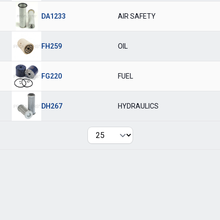
DA1233
AIR SAFETY
FH259
OIL
FG220
FUEL
DH267
HYDRAULICS
Per page