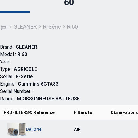
60
GLEANER
R-Série
R 60
Brand :
GLEANER
Model :
R 60
Year :
Type :
AGRICOLE
Serial :
R-Série
Engine :
Cummins 6CTA83
Serial Number :
Range :
MOISSONNEUSE BATTEUSE
PROFILTERS® Reference
Filters to
Observations
DA1244
AIR