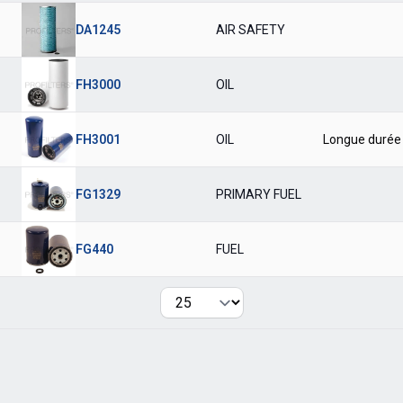
DA1245
AIR SAFETY
FH3000
OIL
FH3001
OIL
Longue durée
FG1329
PRIMARY FUEL
FG440
FUEL
Per page